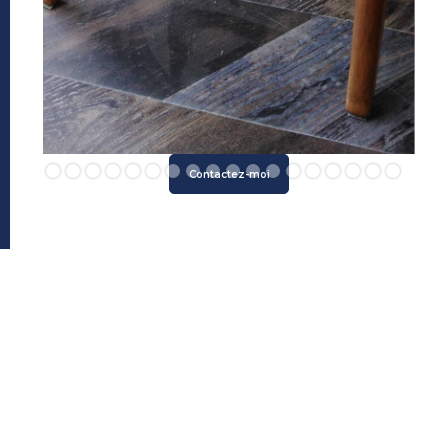
Slide 2 of 18.
Contactez-moi
Atelier Kerisag
Accueil
L'atelier
Réalisation
Actualités
Contact
Services & Prestations