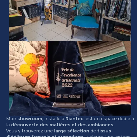
Mon
showroom
, installé à
Riantec
, est un espace dédié à
la
découverte des matières et des ambiances
.
Vous y trouverez une
large sélection
de
tissus
d’éditeurs français et européens
: velours, lins, cotons,