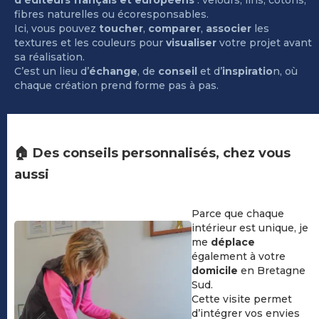
fibres naturelles ou écoresponsables.
Ici, vous pouvez
toucher
,
comparer
,
associer
les
textures et les couleurs pour
visualiser
votre projet avant
sa réalisation.
C’est un lieu d’
échange
, de
conseil
et d’
inspiratio
n, où
chaque création prend forme pas à pas.
🏠 Des conseils personnalisés, chez vous
aussi
Parce que chaque
intérieur est unique, je
me
déplace
également à votre
domicile
en Bretagne
Sud.
Cette visite permet
d’intégrer vos envies