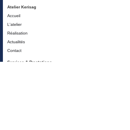
Atelier Kerisag
Accueil
L'atelier
Réalisation
Actualités
Contact
Services & Prestations
Réfection de sièges et fauteuils
Confection sur-mesure - rideaux, coussins & têtes de lit
Relooking et petites restaurations
Conseils et accompagnement