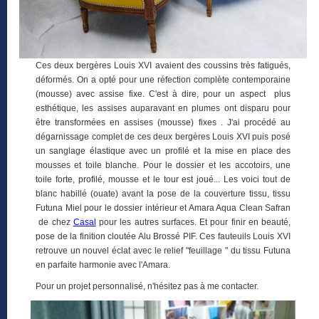
Ces deux bergères Louis XVI avaient des coussins très fatigués,
déformés. On a opté pour une réfection complète contemporaine
(mousse) avec assise fixe. C'est à dire, pour un aspect plus
esthétique, les assises auparavant en plumes ont disparu pour
être transformées en assises (mousse) fixes . J'ai procédé au
dégarnissage complet de ces deux bergères Louis XVI puis posé
un sanglage élastique avec un profilé et la mise en place des
mousses et toile blanche. Pour le dossier et les accotoirs, une
toile forte, profilé, mousse et le tour est joué... Les voici tout de
blanc habillé (ouate) avant la pose de la couverture tissu, tissu
Futuna Miel pour le dossier intérieur et Amara Aqua Clean Safran
de chez
Casal
pour les autres surfaces. Et pour finir en beauté,
pose de la finition cloutée Alu Brossé PIF. Ces fauteuils Louis XVI
retrouve un nouvel éclat avec le relief "feuillage " du tissu Futuna
en parfaite harmonie avec l'Amara.
Pour un projet personnalisé, n'hésitez pas à me contacter.