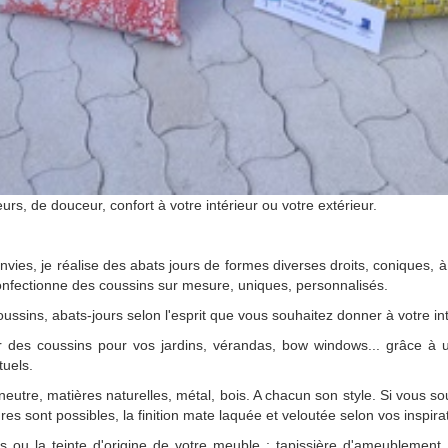
eurs, de douceur, confort à votre intérieur ou votre extérieur.
envies, je réalise des abats jours de formes diverses droits, coniques, à
onfectionne des coussins sur mesure, uniques, personnalisés.
sins, abats-jours selon l'esprit que vous souhaitez donner à votre int
des coussins pour vos jardins, vérandas, bow windows... grâce à un
tuels.
utre, matières naturelles, métal, bois. A chacun son style. Si vous so
res sont possibles, la finition mate laquée et veloutée selon vos inspira
s ou la teinte d'origine de votre meuble ; tapissière d'ameublement, 